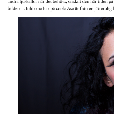
andra ljuskällor när det behövs, särskilt den här tiden på å
bilderna. Bilderna här på coola Aso är från en jätterolig