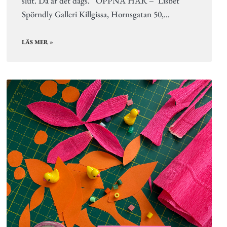
slut. Då är det dags. ÖPPNA HÄR – Lisbet
Spörndly Galleri Killgissa, Hornsgatan 50,…
LÄS MER »