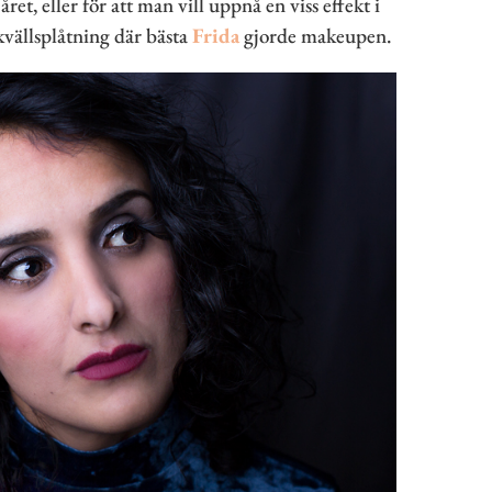
ret, eller för att man vill uppnå en viss effekt i
 kvällsplåtning där bästa
Frida
gjorde makeupen.