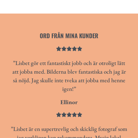
ORD FRÅN MINA KUNDER





”Lisbet gör ett fantastiskt jobb och är otroligt lätt
att jobba med. Bilderna blev fantastiska och jag är
så nöjd. Jag skulle inte tveka att jobba med henne
igen!”
Ellinor





”Lisbet är en supertrevlig och skicklig fotograf som
jag verkligen kan rekommendera. Mysig lokal