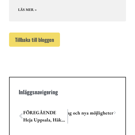
LÄS MER »
Tillbaka till bloggen
Inläggsnavigering
FÖREGÅENDE
pierna – en antologi om förändring och nya möjligheter
Heja Uppsala, Håkan Hellström och kraften i bilder