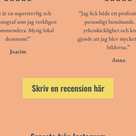
 är en supertrevlig och
”Jag fick både ett profess
fotograf som jag verkligen
personligt bemötande. 
ommendera. Mysig lokal
yrkesskicklighet och kre
dessutom!”
gjorde att jag blev mycke
bilderna.”
Joacim
Anna
Skriv en recension här