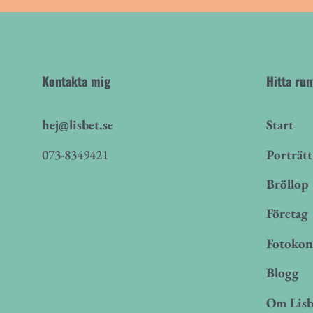
Kontakta mig
Hitta ru
hej@lisbet.se
Start
073-8349421
Porträtt
Bröllop
Företag
Fotokon
Blogg
Om Lisb