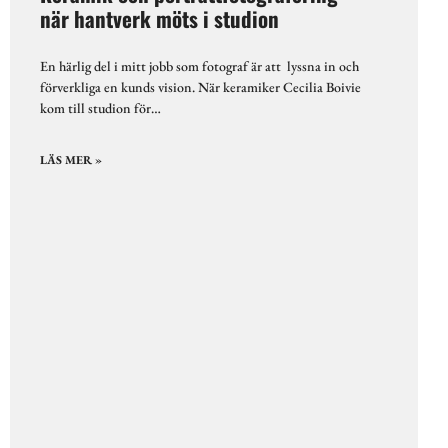
när hantverk möts i studion
En härlig del i mitt jobb som fotograf är att lyssna in och
förverkliga en kunds vision. När keramiker Cecilia Boivie
kom till studion för…
LÄS MER »