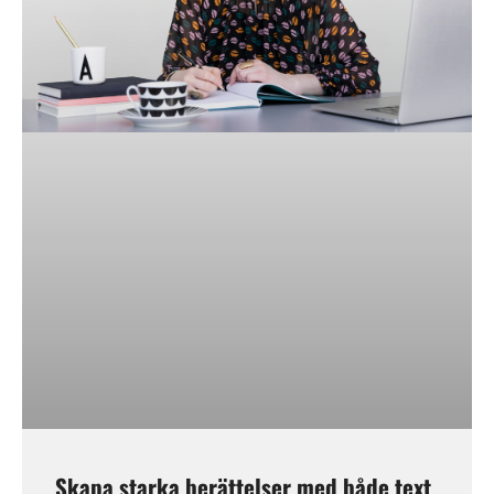
Skapa starka berättelser med både text