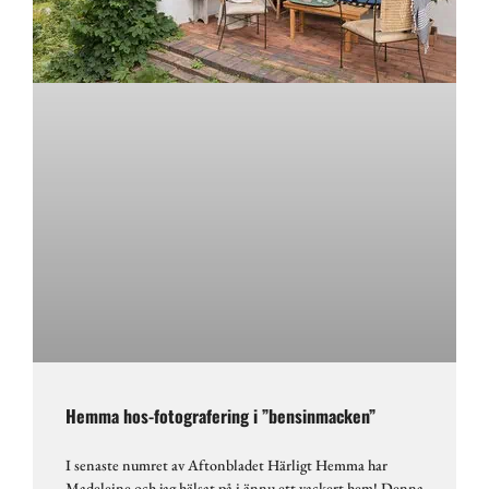
Hemma hos-fotografering i ”bensinmacken”
I senaste numret av Aftonbladet Härligt Hemma har
Madeleine och jag hälsat på i ännu ett vackert hem! Denna